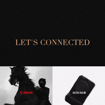
L
E
T
'
S
C
O
N
N
E
C
T
E
D