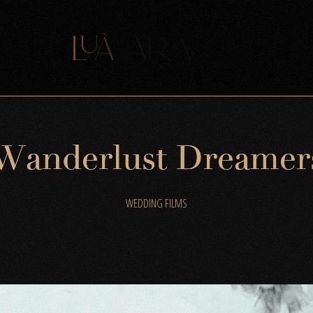
W
a
n
d
e
r
l
u
s
t
D
r
e
a
m
e
r
WEDDING FILMS