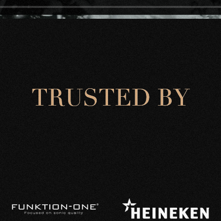
T
R
U
S
T
E
D
B
Y