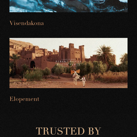
Visendakona
Elopement
T
R
U
S
T
E
D
B
Y