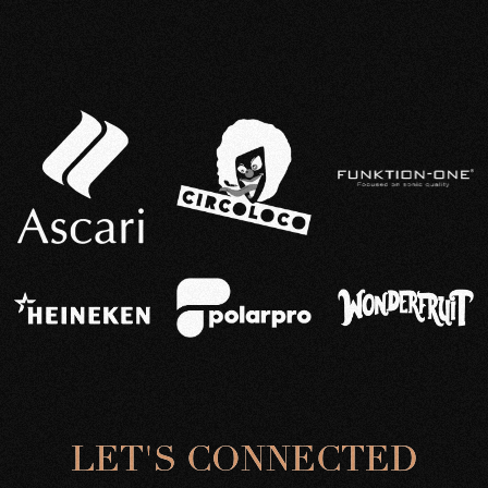
L
E
T
'
S
C
O
N
N
E
C
T
E
D